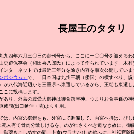
長屋王のタタリ
九四年六月三〇日の創刊号から、ここに一〇〇号を迎えるわ
山史跡保存会（和田喜八郎氏）によって作られています。木村
インターネットでは最近三年分を除き内容を順次公開していま
ンポジウム」
で、「日本国は九州王朝（倭国）の横すべり」説
）が八代海近辺から三重県へ東遷しているから、王朝も東遷し
ここに投稿します。
あり、外宮の豊受大御神は御食饌津神、つまりお食事係の神
道或問(出口延佳・著)より引用。
では、内宮の御饌をも、外宮にて調備して、内宮へ持はこびしに
)に死人有て骨肉分散しけるを、のがれさくべき道なき故に、御
、御薬きこしめすの間、卜食(ウラナハ)しめ給ふに、神祇官陰陽