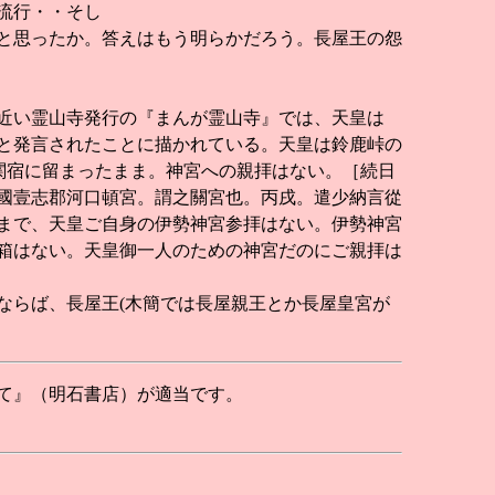
流行・・そし
と思ったか。答えはもう明らかだろう。長屋王の怨
近い霊山寺発行の『まんが霊山寺』では、天皇は
と発言されたことに描かれている。天皇は鈴鹿峠の
関宿に留まったまま。神宮への親拝はない。［続日
國壹志郡河口頓宮。謂之關宮也。丙戌。遣少納言從
まで、天皇ご自身の伊勢神宮参拝はない。伊勢神宮
箱はない。天皇御一人のための神宮だのにご親拝は
らば、長屋王(木簡では長屋親王とか長屋皇宮が
て』（明石書店）が適当です。