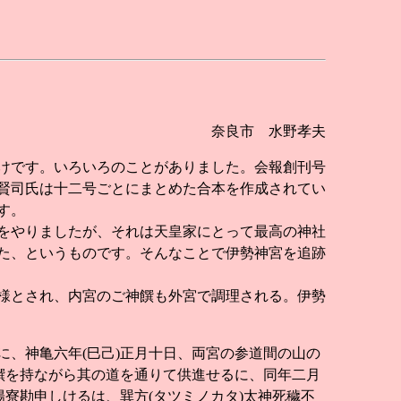
奈良市 水野孝夫
けです。いろいろのことがありました。会報創刊号
賢司氏は十二号ごとにまとめた合本を作成されてい
す。
をやりましたが、それは天皇家にとって最高の神社
た、というものです。そんなことで伊勢神宮を追跡
様とされ、内宮のご神饌も外宮で調理される。伊勢
、神亀六年(巳己)正月十日、両宮の参道間の山の
饌を持ながら其の道を通りて供進せるに、同年二月
寮勘申しけるは、巽方(タツミノカタ)太神死穢不