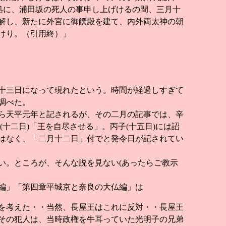
処に、浦田坂の死人の事申し上げけるの間、三月十
解し、新たに外宮に御饌殿を建て、内外両太神の朝
けり。（引用終）」
十三日になって現れたという。時間が経過しすぎて
調べた。
ら天平元年と記されるが、その二月の記事では、辛
(十二日)「王を自尽させる」。丙子(十五日)には詔
はなく、「二月十二日」付でと発令日が記されてい
。ところが、そんな説を見ない(あったらご教示
編」「第四章平城京と奈良の大仏編」は
を考えた・・当然、長屋王はこれに反対・・長屋王
その犯人は、当時政権を牛耳っていた光明子の兄弟