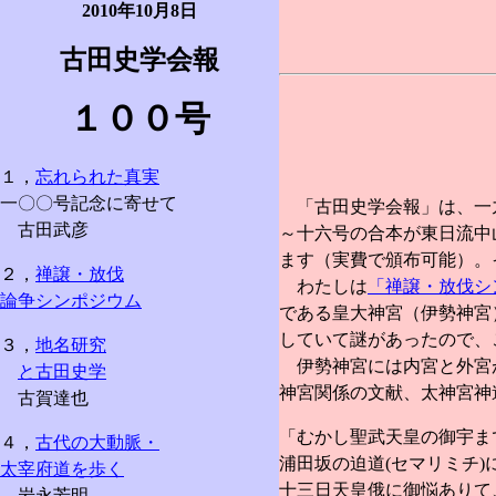
2010年10月8日
古田史学会報
１００号
１，
忘れられた真実
一〇〇号記念に寄せて
「古田史学会報」は、一九
古田武彦
～十六号の合本が東日流中
ます（実費で頒布可能）。
２，
禅譲・放伐
わたしは
「禅譲・放伐シ
論争シンポジウム
である皇大神宮（伊勢神宮
していて謎があったので、
３，
地名研究
伊勢神宮には内宮と外宮が
と古田史学
神宮関係の文献、太神宮神
古賀達也
「むかし聖武天皇の御宇ま
４，
古代の大動脈・
浦田坂の迫道(セマリミチ
太宰府道を歩く
十三日天皇俄に御悩ありて
岩永芳明