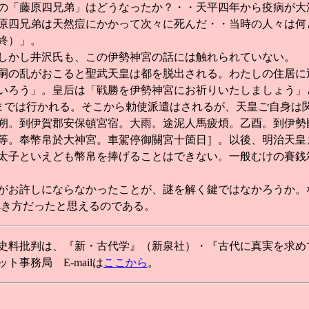
の「藤原四兄弟」はどうなったか？・・天平四年から疫病が大
原四兄弟は天然痘にかかって次々に死んだ・・当時の人々は何
終）」。
しかし井沢氏も、この伊勢神宮の話には触れられていない。
の乱がおこると聖武天皇は都を脱出される。わたしの住居に
いろう」。皇后は「戦勝を伊勢神宮にお祈りいたしましょう」
)までは行かれる。そこから勅使派遣はされるが、天皇ご自身は
朔。到伊賀郡安保頓宮宿。大雨。途泥人馬疲煩。乙酉。到伊勢
等。奉幣帛於大神宮。車駕停御關宮十箇日］。以後、明治天皇
太子といえども幣帛を捧げることはできない。一般むけの賽銭
お許しにならなかったことが、謎を解く鍵ではなかろうか。な
べき方だったと思えるのである。
料批判は、『新・古代学』（新泉社）・『古代に真実を求め
事務局 E-mailは
ここから
。