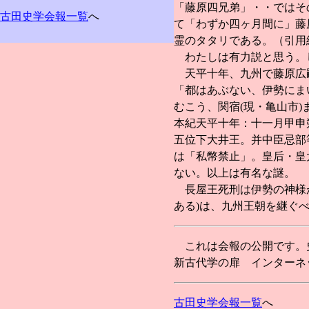
「藤原四兄弟」・・ではそ
古田史学会報一覧
へ
て「わずか四ヶ月間に」藤
霊のタタリである。（引用
わたしは有力説と思う。
天平十年、九州で藤原広嗣
「都はあぶない、伊勢にま
むこう、関宿(現・亀山市
本紀天平十年：十一月甲申
五位下大井王。并中臣忌部
は「私幣禁止」。皇后・皇
ない。以上は有名な謎。
長屋王死刑は伊勢の神様が
ある)は、九州王朝を継ぐ
これは会報の公開です。史
新古代学の扉 インターネット
古田史学会報一覧
へ