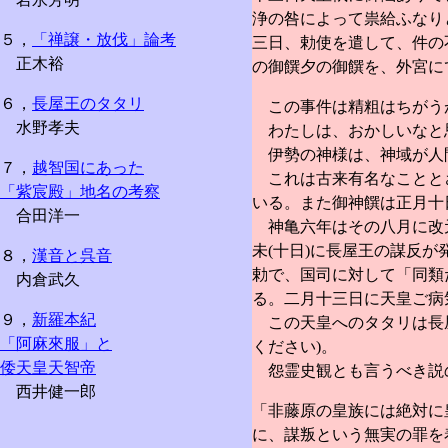
浄の咎によって祟給ふなり
５，
「禅譲・放伐」論考
三日、勅使を遣して、件の
正木裕
の御饌夕の御饌を、外宮に
６，
長屋王のタタリ
この事件は精粗はちがう
水野孝夫
わたしは、おかしいなと
伊勢の神様は、神域が人
７，
越智国にあった
これは古来有名なこととさ
「紫宸殿」地名の考察
いる。また御神饌は正月十
合田洋一
神亀六年はその八月に改元
未(十日)に長屋王の謀反が
８，
漢音と呉音
勅で、国司に対して「同類
内倉武久
る。二月十三日に天皇ご病
９，
新羅本紀
この天皇へのタタリは長屋
「阿麻來服」と
ください)。
倭天皇天智帝
怨霊史観とも言うべき説の
西井健一郎
「非藤原の皇族には絶対に
に、謀叛という無実の罪を