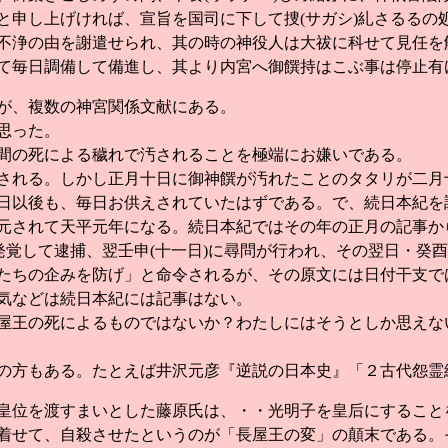
と申し上げければ、宣旨を国司に下して捜(サガシ)糺さるるの
不浄の由を謝遣せられ、其の時の神役人は大祓に科せて見任を
て毎日調備して備進し、其より内宮へ御饌持はこぶ事は停止有
が、複数の神宮関係文献にある。
思った。
間の死による穢れで汚されることを極端にお嫌いである。
れる。しかし正月十日に御神饌が汚れたことのタタリが二月
日以後も、毎日お供えされていたはずである。で、続日本紀を
されて天平元年になる。続日本紀ではその年の正月の記事か
発覚して逮捕、翌壬申(十一日)に尋問が行われ、その翌日・癸酉
たちの企みを防げ」と命令されるが、その原文には日付干支で
気などは続日本紀には記事はない。
王の死によるものではないか？わたしにはそうとしか思えない
方もある。たとえば井沢元彦『逆説の日本史』「２古代怨霊
皇位を渡すまいとした藤原氏は、・・光明子を皇后にすること
着せて、自殺させたというのが「長屋王の変」の顛末である。