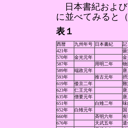
日本書紀および
に並べてみると
表１
西暦
九州年号
日本書紀
421年
曇
570年
金光元年
金
587年
用明二年
物
589年
端政元年
唐
593年
推古元年
摂
619年
倭京二年
難
623年
仁王元年
唐
635年
僧要元年
唐
651年
白雉二年
味
652年
白雉元年
国
660年
斉明六年
有
676年
天武五年
遣