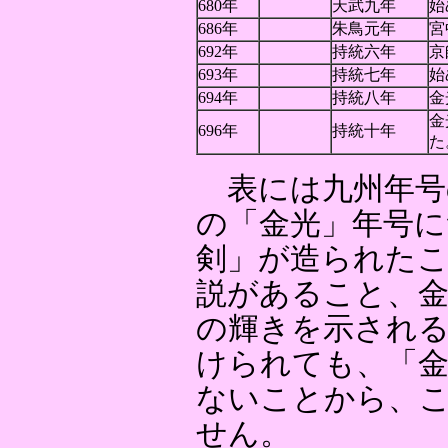
680年
天武九年
始
686年
朱鳥元年
宮
692年
持統六年
京
693年
持統七年
始
694年
持統八年
金
金
696年
持統十年
た
表には九州年号
の「金光」年号に
剣」が造られた
説があること、金
の輝きを示される
けられても、「
ないことから、
せん。