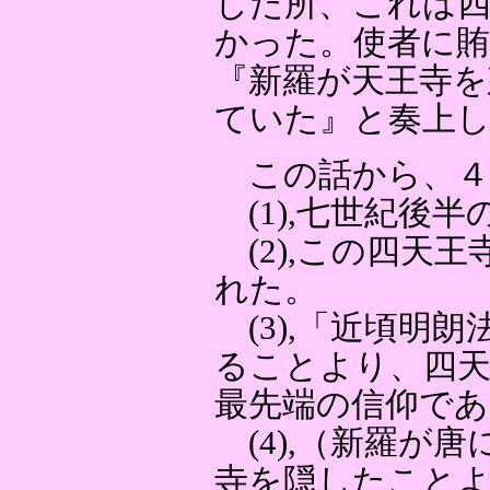
した所、これは
かった。使者に賄
『新羅が天王寺を
ていた』と奏上
この話から、４
(1),七世紀後
(2),この四天
れた。
(3),「近頃明
ることより、四
最先端の信仰であ
(4),（新羅が
寺を隠したことよ