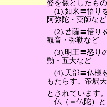
姿を像としたも
(1).如来〓悟
阿弥陀・薬師など
(2).菩薩〓悟
観音・弥勒など
(3).明王〓怒
動・五大など
(4).天部〓仏
もたらす。帝釈天
とされています
仏（＝仏陀）とは