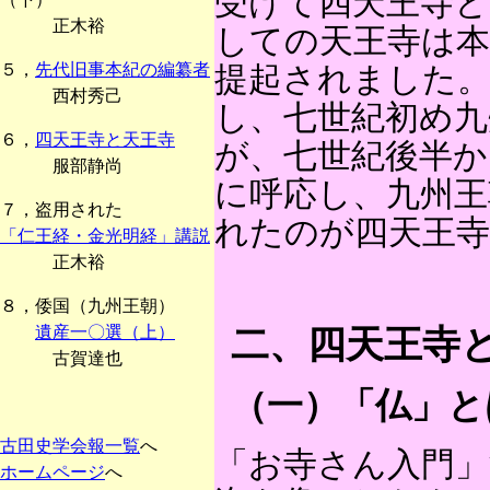
受けて四天王寺と
正木裕
しての天王寺は
５，
先代旧事本紀の編纂者
提起されました
西村秀己
し、七世紀初め九
６，
四天王寺と天王寺
が、七世紀後半か
服部静尚
に呼応し、九州王
７，盗用された
れたのが四天王
「仁王経・金光明経」講説
正木裕
８，倭国（九州王朝）
遺産一〇選（上）
二、四天王寺
古賀達也
（一）「仏」と
古田史学会報一覧
へ
「お寺さん入門」
ホームページ
へ