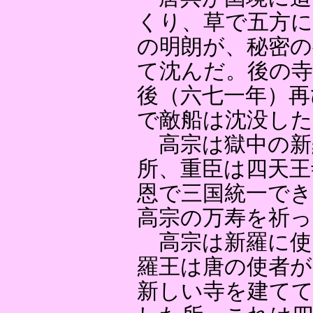
くり、草で五方に
の明朗が、秘密の
て沈んだ。後の
後（六七一年）再
で敵船は沈没した
高宗は獄中の新
所、重臣は四天王
恩で三国統一でき
高宗の万寿を祈
高宗は新羅に使
羅王は唐の使者
新しい寺を建てて