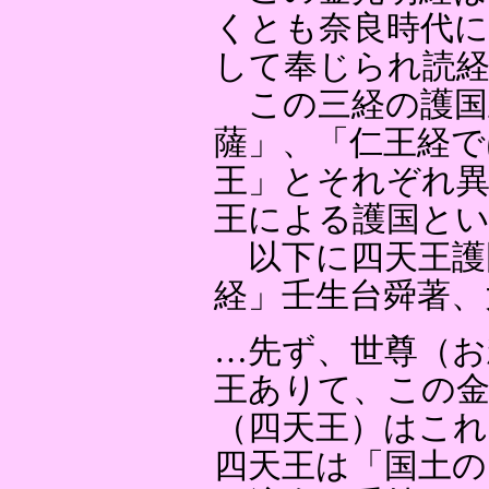
くとも奈良時代に
して奉じられ読
この三経の護国
薩」、「仁王経で
王」とそれぞれ
王による護国と
以下に四天王護
経」壬生台舜著、
…先ず、世尊（お
王ありて、この金
（四天王）はこ
四天王は「国土の