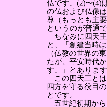
仏です。(2)〜(
の仏および仏像
尊（もっとも主要
というのが普通
ちなみに四天王
と、「創建当時は
（仏教の世界の東
たが、平安時代か
す。」とありま
この四天王とは、
四方を守る役目
とです。
五世紀初期から