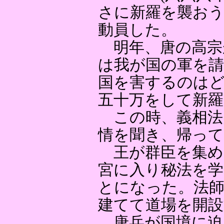
さに新羅を襲お
動員した。
明年、唐の高宗
は我が国の軍を
国を害するのは
五十万をして新
この時、義相法
情を聞き、帰って
王が群臣を集め
宮に入り秘法を
とになった。法師
建てて道場を開
唐兵が国境に迫