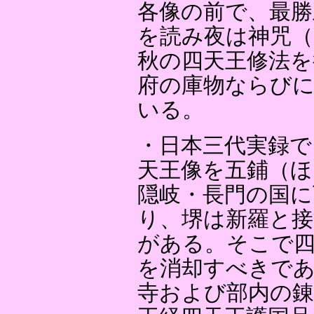
各像の前で、最勝
を読み夜は神咒
秋の四天王修法を
府の庫物ならび
いる。
・日本三代実録で
天王像を五鋪（ほ
隠岐・長門の国
り、堺は新羅と接
がある。そこで四
を消却すべきであ
寺および部内の錬