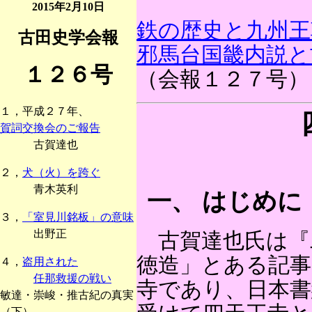
2015年2月10日
鉄の歴史と九州王
古田史学会報
邪馬台国畿内説と
１２６号
（会報１２７号）
１，平成２７年、
賀詞交換会のご報告
古賀達也
２，
犬（火）を跨ぐ
青木英利
一、 はじめに
３，
「室見川銘板」の意味
出野正
古賀達也氏は『
徳造」とある記事
４，
盗用された
任那救援の戦い
寺であり、日本書
敏達・崇峻・推古紀の真実
（下）