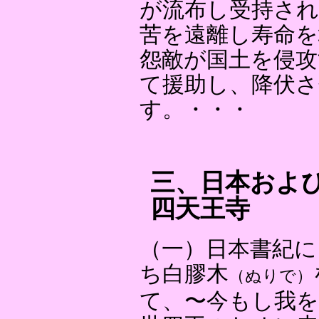
が流布し受持され
苦を遠離し寿命を
怨敵が国土を侵攻
て援助し、降伏
す。・・・
三、日本およ
四天王寺
（一）日本書紀に
ち白膠木
（ぬりで）
て、〜今もし我