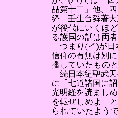
が、(ハ)では「
品第十二」他、四
経」壬生台舜著大
が後代にいくほ
る護国の話は両
つまり(イ)が日
信仰の有無は別に
播していたもの
続日本紀聖武天
に「七道諸国に詔
光明経を読ましめ
を転ぜしめよ」と
られていたよう