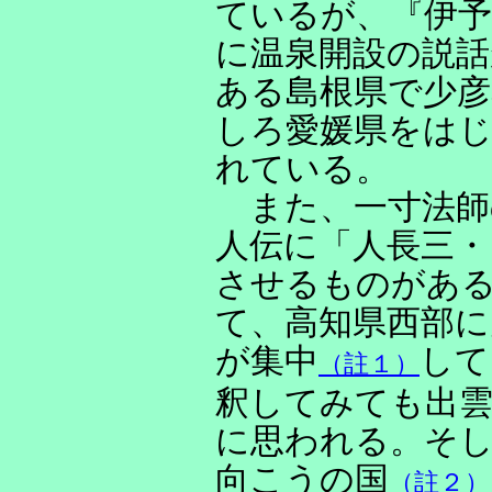
ているが、『伊予
に温泉開設の説話
ある島根県で少彦
しろ愛媛県をは
れている。
また、一寸法師
人伝に「人長三・
させるものがあ
て、高知県西部に
が集中
して
（註１）
釈してみても出
に思われる。そし
向こうの国
（註２）