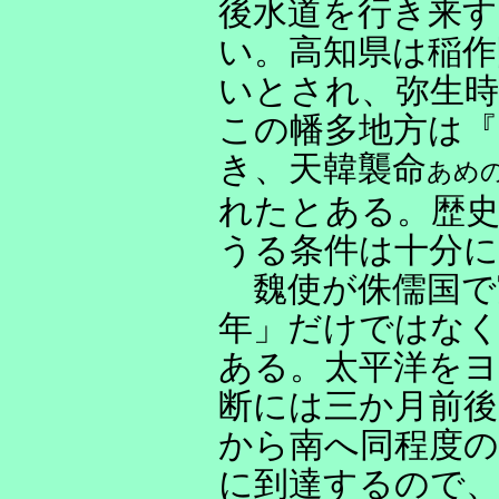
後水道を行き来
い。高知県は稲作
いとされ、弥生時
この幡多地方は『
き、天韓襲命
あめ
れたとある。歴史
うる条件は十分
魏使が侏儒国で
年」だけではな
ある。太平洋をヨ
断には三か月前後
から南へ同程度の
に到達するので、