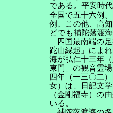
である。平安時代
全国で五十六例、
例。この他、高知
どでも補陀落渡
四国最南端の足
跎山縁起』によれ
海が弘仁十三年（
東門」の観音霊場
四年（一三〇二）
女）は、日記文学
（金剛福寺）の由
いる。
補陀落渡海の多