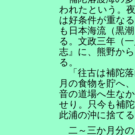
われたという。
は好条件が重な
も日本海流（黒潮
る。文政三年（一
志』に、熊野か
る。
「往古は補陀落
月の食物を貯へ、
音の道場へ生なか
せり。只今も補陀
此浦の沖に捨てる
二～三か月分の