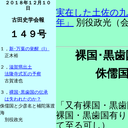
２０１８年１２月１０
日
実在した土佐の九州
古田史学会報
年」
別役政光（会
１４９号
１，
新･万葉の覚醒（Ⅰ）
裸国･黒
正木裕
２，
滋賀県出土
侏儒
法隆寺式瓦の予察
古賀達也
３，
裸国･黒歯国の伝承
は失われたのか？
「又有裸国・黒歯
侏儒国と少彦名と補陀落渡
裸国・黒歯国有り
海
別役政光
て至る可し）