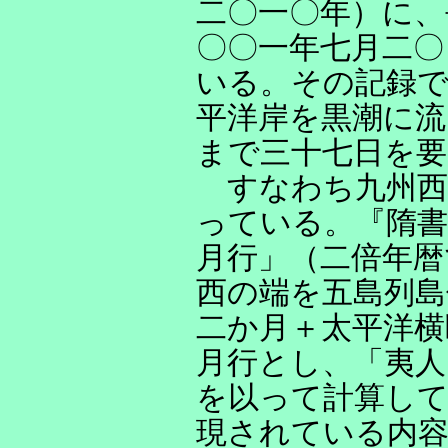
二〇一〇年）に、
〇〇一年七月二〇
いる。その記録で
平洋岸を黒潮に流
まで三十七日を
すなわち九州西
っている。『隋書
月行」（二倍年暦
西の端を五島列島
二か月＋太平洋横
月行とし、「夷人
を以って計算して
現されている内