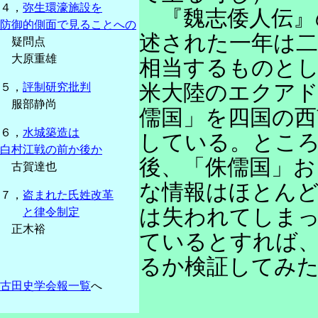
４，
弥生環濠施設を
『魏志倭人伝』
防御的側面で見ることへの
述された一年は二
疑問点
大原重雄
相当するものとし
米大陸のエクアド
５，
評制研究批判
服部静尚
儒国」を四国の西
６，
水城築造は
している。とこ
白村江戦の前か後か
後、「侏儒国」お
古賀達也
な情報はほとんど
７，
盗まれた氏姓改革
は失われてしま
と律令制定
正木裕
ているとすれば
るか検証してみ
古田史学会報一覧
へ