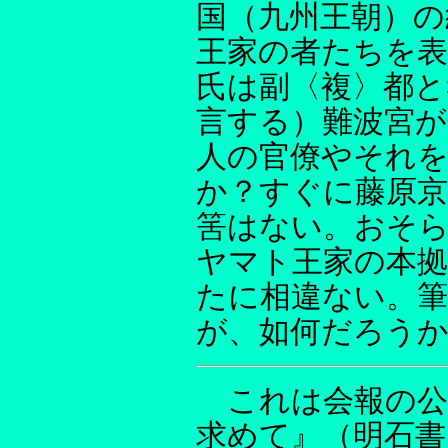
国（九州王朝）の
王家の者たちを
氏は副〈複〉都
言する）難波宮が
人の官僚やそれ
か？すぐに藤原
筈はない。おそら
ヤマト王家の本拠
たに相違ない。
が、如何だろう
これは会報の公
求めて』（明石書