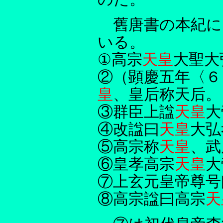
舊唐書の本紀に
いる。
①高宗
天皇
大聖大
②（顕慶五年〈６
皇
、皇后称天后。
③群臣上諡
天皇
大
④改諡曰
天皇
大弘
⑤高宗称
天皇
、武
⑥皇孝高宗
天皇
大
⑦上玄元皇帝尊号
⑧高宗諡曰高宗
天