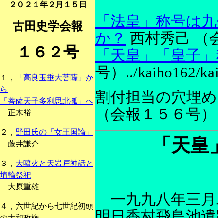
２０２１年２月１５日
「法皇」称号は九
古田史学会報
か？
西村秀己 （
１６２号
「天皇」「皇子」
号）../kaiho162/kai
１，
「高良玉垂大菩薩」か
ら
割付担当の穴埋
「菩薩天子多利思北孤」へ
（会報１５６号）
正木裕
２，
野田氏の「女王国論」
「天皇
藤井謙介
３，
大噴火と天岩戸神話と
埴輪祭祀
大原重雄
一九九八年三月
４，六世紀から七世紀初頭
明日香村飛鳥池遺
の大和政権