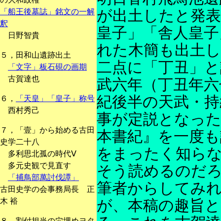
が出土したと発表
「船王後墓誌」銘文の一解
釈
皇子」「舎人皇子
日野智貴
れた木簡も出土し
５，田和山遺跡出土
二点に「丁丑」
「文字」板石硯の画期
古賀達也
武六年（丁丑年六
紀後半の天武・持
６，
「天皇」「皇子」称号
西村秀己
事が定説となった
７，「壹」から始める古田
本書紀』を一度も
史学二十八
をまったく知らな
多利思北孤の時代Ⅴ
多元史観で見直す
そう読めるのだ
「捕鳥部萬討伐譚」
筆者からしてみ
古田史学の会事務局長 正
木 裕
が、本稿の趣旨
８，割付担当の穴埋めヨタ