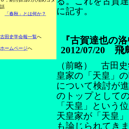
る。これを古賀達
話
に記す。
「春秋」とは何か？
古田史学会報一覧
へ
『古賀達也の洛
2012/07/2
ホームページ
へ
（前略） 古田史
皇家の「天皇」の
について検討が
のトップとして
「天皇」という
天皇家が「天皇
も論じられてき