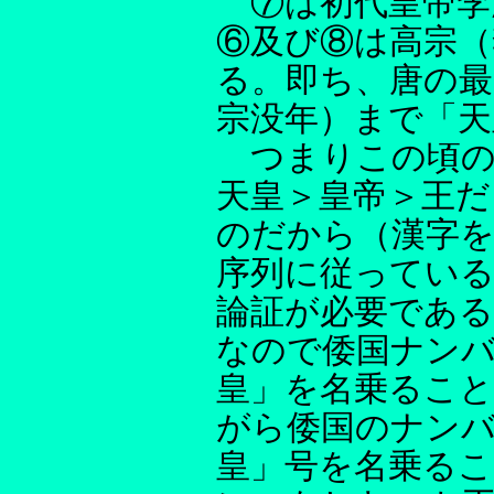
⑦は初代皇帝李
⑥及び⑧は高宗（
る。即ち、唐の最
宗没年）まで「天
つまりこの頃の
天皇＞皇帝＞王だ
のだから（漢字
序列に従ってい
論証が必要である
なので倭国ナン
皇」を名乗るこ
がら倭国のナン
皇」号を名乗る