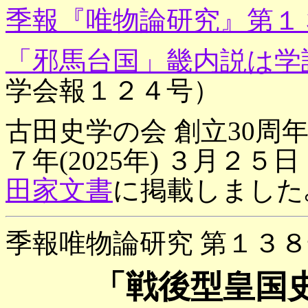
季報『唯物論研究』第１
「邪馬台国」畿内説は学
学会報１２４号）
古田史学の会 創立30周
７年(2025年) ３月２
田家文書
に掲載しました
季報唯物論研究 第１３８
「戦後型皇国