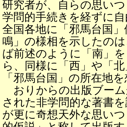
研究者が、自らの思いつ
学問的手続きを経ずに自
全国各地に「邪馬台国」
鳴」の様相を示したのは
ば前述のように「南」を
ら、同様に「西」や「北
「邪馬台国」の所在地を
おりからの出版ブーム
された非学問的な著書を
が更に奇想天外な思いつ
的仮説」と称して出版す