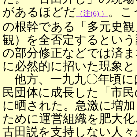
があるほどだ
。こ
（注(6) ）
の根幹である「多元史観
観）を全否定するという
の部分修正などでは済ま
に必然的に招いた現象と
他方、一九九〇年頃に
民団体に成長した「市民
に晒された。急激に増加
ために運営組織を肥大化
古田説を支持しない人々