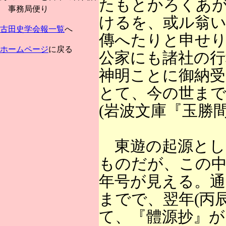
たもとかろくあ
事務局便り
けるを、或ル翁
古田史学会報一覧
へ
傳へたりと申せ
ホームページ
に戻る
公家にも諸社の
神明ことに御納受
とて、今の世ま
(岩波文庫『玉勝
東遊の起源として『
ものだが、この中
年号が見える。通
までで、翌年(丙
て、『體源抄』が