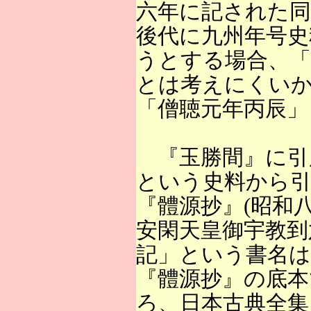
六年に記された同
後代に九州年号史
うとする場合、「
とは考えにくい
「僧聴元年丙辰」
『玉勝間』に引
という史料から
『體源抄』(昭和
安閑天皇御宇教到
記」という書名は
『體源抄』の底本
ろ、日本古典全集と