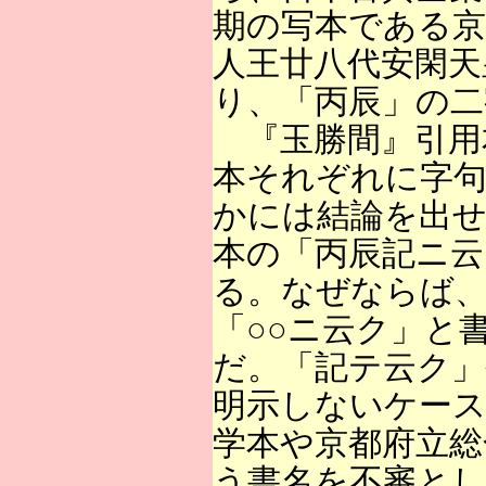
期の写本である京
人王廿八代安閑天
り、「丙辰」の二
『玉勝間』引用
本それぞれに字
かには結論を出せ
本の「丙辰記ニ
る。なぜならば、
「○○ニ云ク」と
だ。「記テ云ク
明示しないケー
学本や京都府立総
う書名を不審と