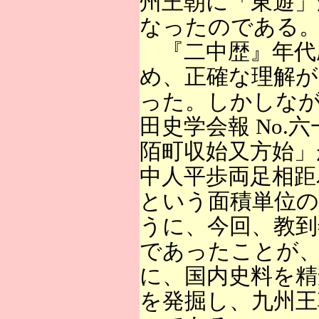
州王朝に「東遊
なったのである
『二中歴』年代
め、正確な理解が
った。しかしな
田史学会報 No.
陌町収始又方始」
中人平歩両足相距
という面積単位
うに、今回、教到
であったことが
に、国内史料を精
を発掘し、九州王