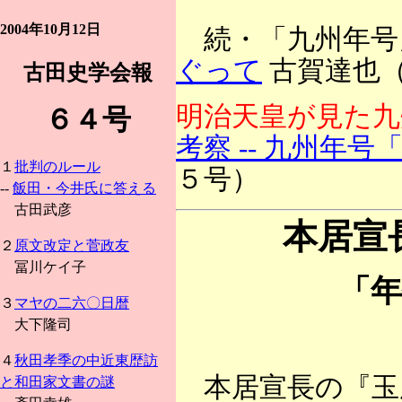
2004年10月12日
続・「九州年号
ぐって
古賀達也
古田史学会報
明治天皇が見た九
６４号
考察 -- 九州年
１
批判のルール
５号）
--
飯田・今井氏に答える
古田武彦
本居宣
２
原文改定と菅政友
冨川ケイ子
「年
３
マヤの二六〇日暦
大下隆司
４
秋田孝季の中近東歴訪
本居宣長の『玉
と和田家文書の謎