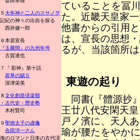
斎田幸雄
ていることを冨川ケ
５
大年神と二人のスサノヲ
た。近畿天皇家一
記紀の神々の出自を探る
他書からの引用
西井健一郎
は、宣長の思想・
６本居宣長
るが、当該箇所は
『玉勝間』の九州年号
古賀達也
７『 彩神』第十話
若草の賦５
東遊の起り
深津栄美
８
文化創造倶楽部
同書(『體源抄』
・古代史・歴史塾
王廿八代安閑天皇
木村賢司
戸ノ濱に、天人
９
聖徳太子の虚像
瑜が腰たをやか
合田洋一さん
海のロマンと日本の古代済