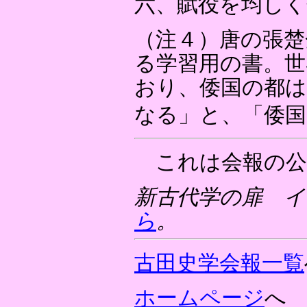
六、賦役を均しく
（注４）唐の張楚
る学習用の書。世
おり、倭国の都は
なる」と、「倭
これは会報の公
新古代学の扉 イン
ら
。
古田史学会報一覧
ホームページ
へ