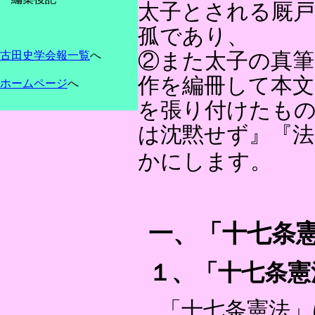
太子とされる厩戸
孤であり、
②また太子の真筆
古田史学会報一覧
へ
作を編冊して本文
ホームページ
へ
を張り付けたも
は沈黙せず』『法
かにします。
一、「十七条
１、「十七条憲
「十七条憲法」