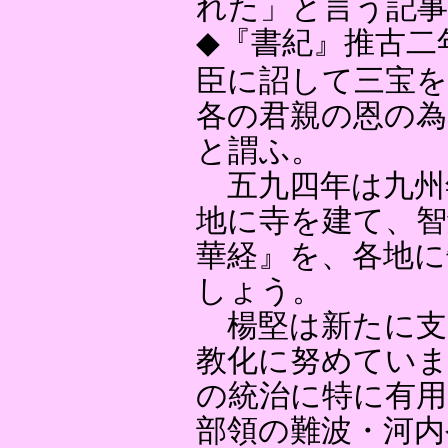
れた」と言う記
◆『書紀』推古二
臣に詔して三宝を
各の君親の恩の為
と謂ふ。
五九四年は九州
地に寺を建て、智
華経』を、各地
しょう。
楊堅は新たに支
教化に努めていま
の統治に特に有用
部領の難波・河内