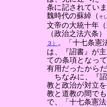
条に記されてい
魏時代の蘇綽（
そ
文帝の大統十年（
（政治之法六条
。「十七条憲
３）
は、『詔書』が主
ての条項となって
有用だったから
ちなみに、『詔
教と政治が対立を
教と道教の間で
で、「十七条憲法