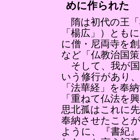
めに作られた
隋は初代の王「
「楊広」）ともに
に僧・尼両寺を創
など「仏教治国策
そして、我が国
いう修行があり、
「法華経」を奉納
「重ねて仏法を
思北孤はこれに先
奉納させたこと
ように、『書紀』