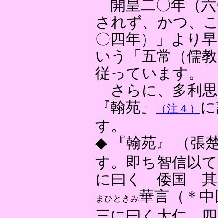
開皇二〇年（六
されず、かつ、こ
〇四年）」より早
いう「五常（儒教
従っています。
さらに、多利思
『翰苑』
に
（注４）
す。
◆ 『翰苑』 （
す。即ち智信以て
に曰く 倭国 其
華言（＊
まひときみ
三に曰く大仁 四