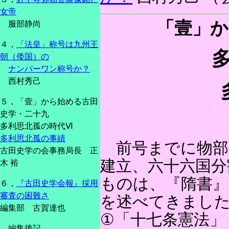
女帝
「壹」か
服部静尚
４，
「法皇」称号は九州王
朝（倭国）の
ナンバーワン称号か？
西村秀己
５，「壹」から始める古田
史学・二十九
多利思北孤の時代Ⅵ
多利思北孤の事績
前号までに物部
古田史学の会事務局長 正
建立、六十六国分
木 裕
ものは、『隋書』
６，
『古田史学会報』採用
審査の困難さ
を述べてきまし
編集部 古賀達也
①「十七条憲法」
編集後記