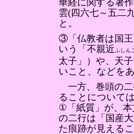
華経に関する著作
雲(四六七～五二
と。
③「仏教者は国王
いう「不親近
ふしん
太子」）や、天子
いこと、などを
一方、巻頭の二
ることについて
①「紙質」が、本
の二行は「国産大
た痕跡が見える