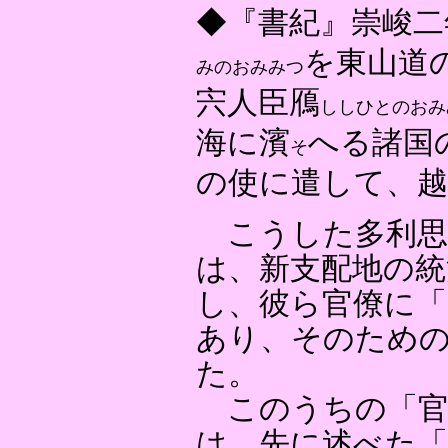
◆『書紀』崇峻二
を東山道
みのおみみつ
宍人臣鴈
ししひとのおみ
海に濱
へる諸国
そ
の使に遣して、越
こうした多利思
は、新支配地の統
し、彼ら官僚に「
あり、そのため
た。
このうちの「官
は、先に述べた「