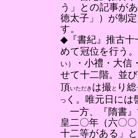
う」との記事があ
徳太子」）が制定
す。
◆『書紀』推古十
めて冠位を行う。
・小禮・大信
い）
せて十二階。並び
頂
は撮
り総
いただき
と
く。唯元日には
つ
一方、『隋書』
皇二〇年（六〇〇
十二等がある」