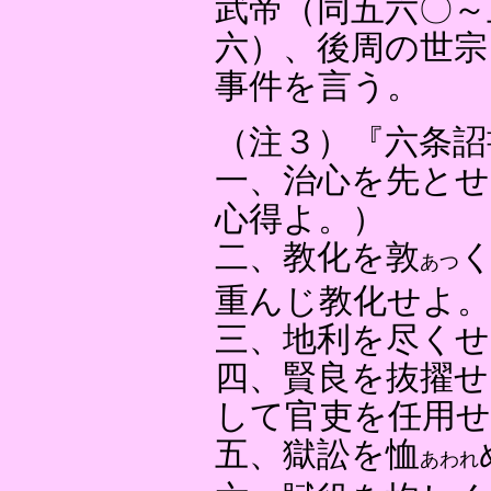
武帝（同五六〇～
六）、後周の世宗
事件を言う。
（注３）『六条詔
一、治心を先とせ
心得よ。）
二、教化を敦
あつ
重んじ教化せよ。
三、地利を尽くせ
四、賢良を抜擢せ
して官吏を任用せ
五、獄訟を恤
あわれ