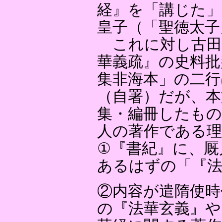
経』を「講じた
皇子（「聖徳太子
これに対し古田
華義疏』の史料批
集非海本」の二行
（自署）だが、本
集・編冊したもの
人の著作である
①『書紀』に、厩
あるはずの「『法
②内容が遣隋使時
の『法華玄義』や