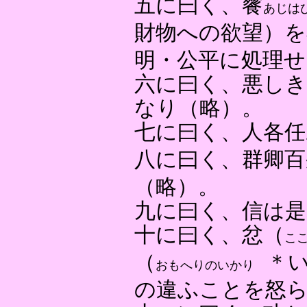
五に曰く、餮
あじは
財物への欲望）を
明・公平に処理せ
六に曰く、悪し
なり（略）。
七に曰く、人各任
八に曰く、群卿百
（略）。
九に曰く、信は是
十に曰く、忿（
こ
（
＊
おもへりのいかり
の違ふことを怒