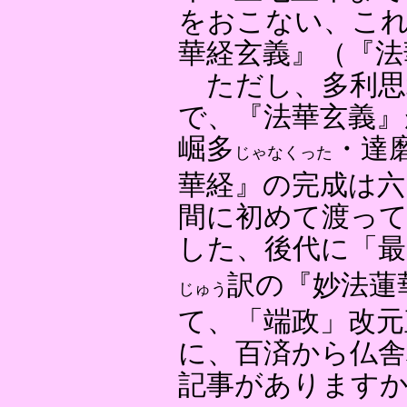
をおこない、こ
華経玄義』（『法
ただし、多利思
で、『法華玄義』
崛多
・達
じゃなくった
華経』の完成は六
間に初めて渡って
した、後代に「最
訳の『妙法蓮
じゅう
て、「端政」改元
に、百済から仏舎
記事があります