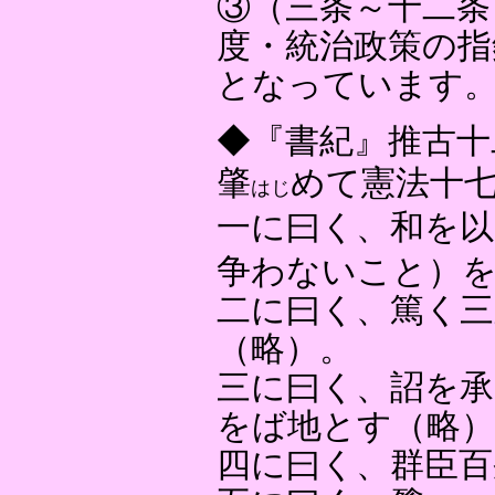
③（三条～十二条
度・統治政策の指
となっています
◆『書紀』推古十
肇
めて憲法十
はじ
一に曰く、和を以
争わないこと）
二に曰く、篤く三
（略）。
三に曰く、詔を承
をば地とす（略）
四に曰く、群臣百