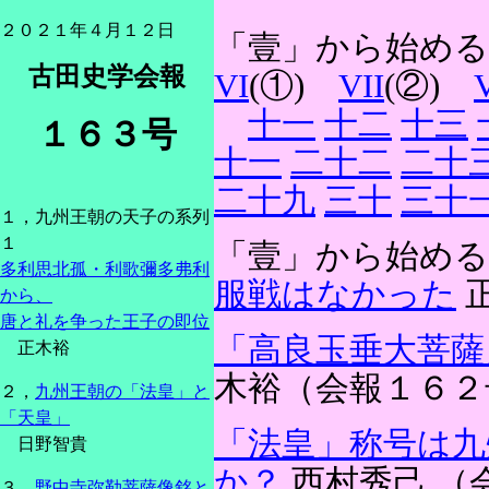
２０２１年４月１２日
「壹」から始める
古田史学会報
VI
(①)
VII
(②)
V
十一
十二
十三
１６３号
十一
二十二
二十
二十九
三十
三十
１，九州王朝の天子の系列
１
「壹」から始め
多利思北孤・利歌彌多弗利
服戦はなかった
正
から、
唐と礼を争った王子の即位
「高良玉垂大菩薩
正木裕
木裕（会報１６２
２，
九州王朝の「法皇」と
「天皇」
「法皇」称号は九
日野智貴
か？
西村秀己 （
３，
野中寺弥勒菩薩像銘と